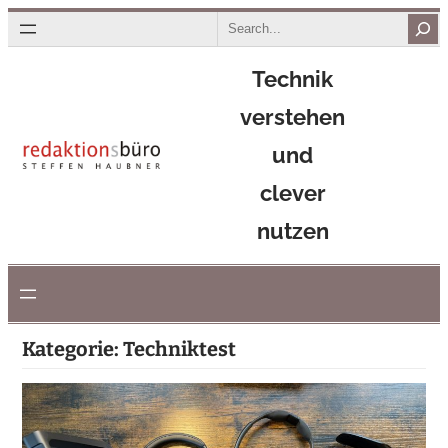
Zum
Search
Inhalt
Technik
springen
verstehen
und
clever
nutzen
Kategorie:
Techniktest