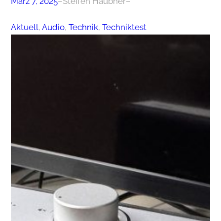
März 7, 2025
–
Steffen Haubner
–
Aktuell
, 
Audio
, 
Technik
, 
Techniktest