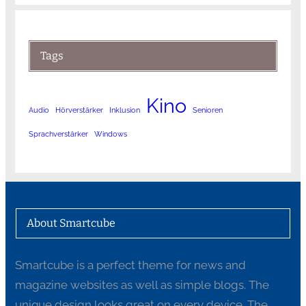
Tags
Kino
Audio
Hörverstärker
Inklusion
Senioren
Sprachverstärker
Windows
About Smartcube
Smartcube is a perfect theme for news and
magazine websites as well as simple blogs. The
unique design looks great on every device. The